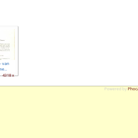
- van
e...
4318 x
Powered by
Phoc