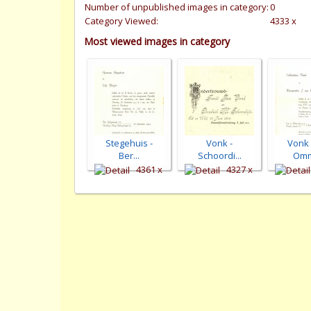
Number of unpublished images in category:
0
Category Viewed:
4333 x
Most viewed images in category
Stegehuis -
Vonk -
Vonk 
Ber...
Schoordi...
Omm
4361 x
4327 x