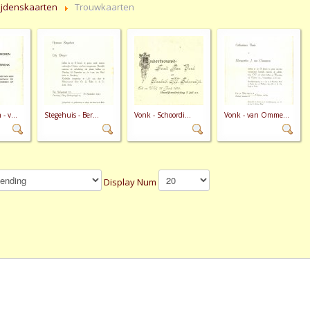
lijdenskaarten
Trouwkaarten
 v...
Stegehuis - Ber...
Vonk - Schoordi...
Vonk - van Omme...
Display Num