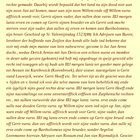
rechte gemaakt. Daarbij wordt bepaald dat het land na zijn dood niet aan
zijn zoon Jan zal komen, maar aan zijn zoon Willem ende off Willem vurss.
afflivich wordt voir, Gerrit sijnen vader, dan sullen deze vurss. IIIJ morgen
lantz erven en comen op Gerrit sijnen brueder en als Gerrit ook mocht
sterven voor zijn vader, dan zullen zij erven en komen aan Bartholomeus,
zijn broer. Geschied op St. Valentijnsdag 1523
. Ick Adrijaen van Buren,
[39]
leenheer der hoffstede van Zoijlen doe kondt alle lude ind bekenne dat
voir mij ende mijn manne van leen nabescreve, gecome is Jut Jan Arntz
docht., wedue Derick Arntzs mit Jan Dericss oen echten soene en momber
in deser sake gecare (gekozen) ind heft mij opgedrage in qwijt gescold alle
recht ind toseggen als sij hadt ain IIIJ mergen lantz ter gueder mate gelege
tot Avezait int Karebroick (Korenbroek), dair oistwt. naestgelant is Gerit
vand Lauwijck, westw. Gerit Hoeff etc. Ter selver tijt as dit gesciet was doe
v. lijden en v. leend ick voir die selve manne van leen beheltlick mij ende
ein ijgelijck sijns gued rechte dese vurss. IIIJ mergen lantz Gerit Hoeff ende
sijne nacomelinge tot eene onversterfflick erffleen ten Zutphensche rechten
etc., mit sulken vurwoirde dat dese IIIJ mge lantz. vurss. erve ende come
sulle nae dooden Geritz vurss. op Willem sijne soen ind nijet op Jan, sijne
soen ende off Willem vurss. afflivich wordt voir Gerit, sijne vader, dan
sullen dese vurss. IIIJ mg lantz erven ende comen op Gerit sijne brued. ende
off Gerit vurss. dan oec afflivich wordt voir sijne vader vurss. dan sulle sij
erve ende come op Bartholomeus sijne brueder, sonder Argelist.
Leenmanne hiervan Adryaen van Rossum end Jan van Rijemsdijck. Gesciet