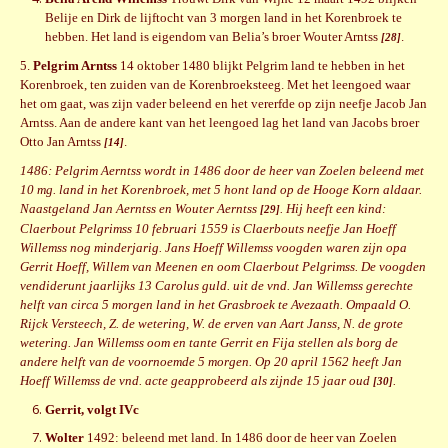
Belije en Dirk de lijftocht van 3 morgen land in het Korenbroek te
hebben. Het land is eigendom van Belia’s broer Wouter Arntss
.
[28]
5.
Pelgrim Arntss
14 oktober 1480 blijkt Pelgrim land te hebben in het
Korenbroek, ten zuiden van de Korenbroeksteeg. Met het leengoed waar
het om gaat, was zijn vader beleend en het vererfde op zijn neefje Jacob Jan
Arntss. Aan de andere kant van het leengoed lag het land van Jacobs broer
Otto Jan Arntss
.
[14]
1486: Pelgrim Aerntss wordt in 1486 door de heer van Zoelen beleend met
10 mg. land in het Korenbroek, met 5 hont land op de Hooge Korn aldaar.
Naastgeland Jan Aerntss en Wouter Aerntss
. Hij heeft een kind:
[29]
Claerbout Pelgrimss 10 februari 1559 is Claerbouts neefje Jan Hoeff
Willemss nog minderjarig. Jans Hoeff Willemss voogden waren zijn opa
Gerrit Hoeff, Willem van Meenen en oom Claerbout Pelgrimss. De voogden
vendiderunt jaarlijks 13 Carolus guld. uit de vnd. Jan Willemss gerechte
helft van circa 5 morgen land in het Grasbroek te Avezaath. Ompaald O.
Rijck Versteech, Z. de wetering, W. de erven van Aart Janss, N. de grote
wetering. Jan Willemss oom en tante Gerrit en Fija stellen als borg de
andere helft van de voornoemde 5 morgen. Op 20 april 1562 heeft Jan
Hoeff Willemss de vnd. acte geapprobeerd als zijnde 15 jaar oud
.
[30]
Gerrit,
volgt IVc
Wolter
1492: beleend met land. In 1486 door de heer van Zoelen