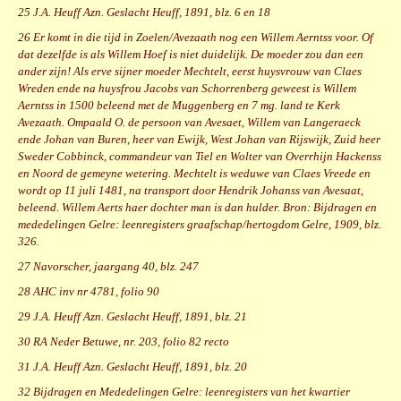
25 J.A. Heuff Azn. Geslacht Heuff, 1891, blz. 6 en 18
26 Er komt in die tijd in Zoelen/Avezaath nog een Willem Aerntss voor. Of
dat dezelfde is als Willem Hoef is niet duidelijk. De moeder zou dan een
ander zijn! Als erve sijner moeder Mechtelt, eerst huysvrouw van Claes
Wreden ende na huysfrou Jacobs van Schorrenberg geweest is Willem
Aerntss in 1500 beleend met de Muggenberg en 7 mg. land te Kerk
Avezaath. Ompaald O. de persoon van Avesaet, Willem van Langeraeck
ende Johan van Buren, heer van Ewijk, West Johan van Rijswijk, Zuid heer
Sweder Cobbinck, commandeur van Tiel en Wolter van Overrhijn Hackenss
en Noord de gemeyne wetering. Mechtelt is weduwe van Claes Vreede en
wordt op 11 juli 1481, na transport door Hendrik Johanss van Avesaat,
beleend. Willem Aerts haer dochter man is dan hulder. Bron: Bijdragen en
mededelingen Gelre: leenregisters graafschap/hertogdom Gelre, 1909, blz.
326.
27 Navorscher, jaargang 40, blz. 247
28 AHC inv nr 4781, folio 90
29 J.A. Heuff Azn. Geslacht Heuff, 1891, blz. 21
30 RA Neder Betuwe, nr. 203, folio 82 recto
31 J.A. Heuff Azn. Geslacht Heuff, 1891, blz. 20
32 Bijdragen en Mededelingen Gelre: leenregisters van het kwartier