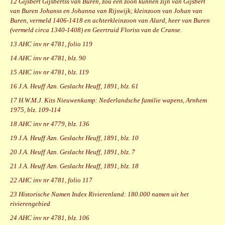
12 Gijsbert Gijsbertss van Buren, zou een zoon kunnen zijn van Gijsbert
van Buren Johanss en Johanna van Rijswijk; kleinzoon van Johan van
Buren, vermeld 1406-1418 en achterkleinzoon van Alard, heer van Buren
(vermeld circa 1340-1408) en Geertruid Floriss van de Cranse.
13 AHC inv nr 4781, folio 119
14 AHC inv nr 4781, blz. 90
15 AHC inv nr 4781, blz. 119
16 J.A. Heuff Azn. Geslacht Heuff, 1891, blz. 61
17 H.W.M.J. Kits Nieuwenkamp: Nederlandsche familie wapens, Arnhem
1975, blz. 109-114
18 AHC inv nr 4779, blz. 136
19 J.A. Heuff Azn. Geslacht Heuff, 1891, blz. 10
20 J.A. Heuff Azn. Geslacht Heuff, 1891, blz. 7
21 J.A. Heuff Azn. Geslacht Heuff, 1891, blz. 18
22 AHC inv nr 4781, folio 117
23 Historische Namen Index Rivierenland: 180.000 namen uit het
rivierengebied
24 AHC inv nr 4781, blz. 106