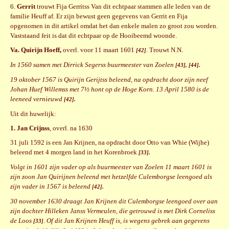
6.
Gerrit
trouwt Fija Gerritss Van dit echtpaar stammen alle leden van de
familie Heuff af. Er zijn bewust geen gegevens van Gerrit en Fija
opgenomen in dit artikel omdat het dan enkele malen zo groot zou worden.
Vaststaand feit is dat dit echtpaar op de Hooibeemd woonde.
Va. Quirijn Hoeff,
overl. voor 11 maart 1601
. Trouwt N.N.
[42]
In 1560 samen met Dirrick Segerss buurmeester van Zoelen
[43], [44].
19 oktober 1567 is Quirijn Gerijtss beleend, na opdracht door zijn neef
Johan Huef Willemss met 7½ hont op de Hoge Korn. 13 April 1580 is de
leeneed vernieuwd
[42].
Uit dit huwelijk:
1. Jan Crijnss
, overl. na 1630
31 juli 1592 is een Jan Krijnen, na opdracht door Otto van Whie (Wijhe)
beleend met 4 morgen land in het Korenbroek
[33].
Volgt in 1601 zijn vader op als buurmeester van Zoelen 11 maart 1601 is
zijn zoon Jan Quirijnen beleend met hetzelfde Culemborgse leengoed als
zijn vader in 1567 is beleend
[42].
30 november 1630 draagt Jan Krijnen dit Culemborgse leengoed over aan
zijn dochter Hilleken Janss Vermeulen, die getrouwd is met Dirk Corneliss
de Loos
. Of dit Jan Krijnen Heuff is, is wegens gebrek aan gegevens
[33]