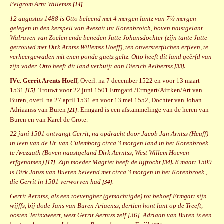
Pelgrom Arnt Willemss
.
[14]
12 augustus 1488 is Otto beleend met 4 mergen lantz van 7½ mergen
gelegen in den kerspell van Avezait int Korenbroich, boven naistgelant
Walraven van Zoelen ende beneden Jutte Johansdochter (zijn tante Jutte
getrouwd met Dirk Arntss Willemss Hoeff), ten onversterflichen erfleen, te
verheergewaden mit enen ponde guetz geltz. Otto heeft dit land geërfd van
zijn vader. Otto heeft dit land verbuijt aan Dierich Aelbertss
[33].
IVc. Gerrit Arents Hoeff
, Overl. na 7 december 1522 en voor 13 maart
1531
. Trouwt voor 22 juni 1501 Ermgard /Ermgart/Airtken/Art van
[15]
Buren, overl. na 27 april 1531 en voor 13 mei 1552, Dochter van Johan
Adriaanss van Buren
. Ermgard is een afstammelinge van de heren van
[21]
Buren en van Karel de Grote.
22 juni 1501 ontvangt Gerrit, na opdracht door Jacob Jan Arntss (Heuff)
in leen van de Hr. van Culemborg circa 3 morgen land in het Korenbroek
te Avezaath (Boven naastgeland Dirk Aerntss, West Willem Hoeven
erfgenamen)
. Zijn moeder Magriet heeft de lijftocht
.
8 maart 1509
[17]
[34]
is Dirk Janss van Bueren beleend met circa 3 morgen in het Korenbroek ,
die Gerrit in 1501 verworven had
.
[34]
Gerrit Aerntss, als een toevengher (gemachtigde) tot behoef Ermgart sijn
wijffs, bij dode Jans van Buren Ariaenss, dertien hont lant op de Treeft,
oosten Tetinxweert, west Gerrit Aerntss zelf [36]. Adriaan van Buren is een