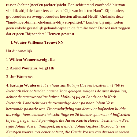
tussen (achter-)neef en (achter-)nicht. Een schitterend voorbeeld hiervan
vind ik altijd de kwartierstaat van “Gijs van huis ten Ham”. Zijn ouders,
grootouders en overgrootouders heetten allemaal Heuff!. Ondanks deze
“land-moet-binnen-de-familie-blijven-politiek” komt er bij mijn weten
geen enkele geestelijk gehandicapte in de familie voor. Dat wil niet zeggen
dat er geen “bijzondere” Heuven geweest.
Wouter Willemss Trouwt NN
Uit dit huwelijk:
1
Willem Wouterss,volgt IIa
2.
Arend Wouterss, volgt IIb
3.
Jut Wouterss
4.
Katrijn Wouterss
Jut en haar zus Katrijn Hueven bezitten in 1460 te
Avezaath vier hofsteden naast elkaar gelegen, volgens de grensbepaling,
achter de tegenwoordige huizen Malburg
en Landzicht in Kerk
[6]
Avezaath. Landzicht was de toenmalige door pastoor Johan Voss
bewoonde pastorie was. De omschrijving van deze vier hofsteden luidde
als volgt: item eenensestich schillinge en 26 hoener sjaers uut 4 hoffsteden
bijeen gelegen end 9 penninge, die Jut en Katrin Hueven besitten, an d'een
sijde Johan Vossen thinsgoet, an d'ander Johan Gijsbert Koxdochter en
Kerstgen voorss. met eener hofstat, die Guede Vossen van Avesaet te wesen