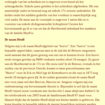
verlengde van het achterhuis en is ongeveer even breed als het
achtergedeelte.
Enkele jaren geleden is het achterhuis afgebroken. Dit was
aanzienlijk ouder en bestond nog uit enkele 17e eeuwse onderdelen. De
kelder onder het midden gedeelte van het voorhuis is waarschijnlijk nog
veel ouder. De muur aan de voorzijde is ongeveer 1 meter dik en is
voorzien van enkele dichtgemetselde lichtspleten! Gezien het
bovenstaande ga ik er van uit dat de Hooibeemd inderdaad het stamhuis
van de familie Heuff is.
De naam Heuff
Volgens mij is de naam Heuff afgeleid van “hoeve”. Een “hoeve” is een
bepaalde oppervlakte, waarvan men in de tijd dat de Betuwe ontgonnen
werd aannam dat dit groot genoeg was om van te kunnen leven. Een hoeve
werd vroeger geschat op 9600 vierkante roeden ofwel 16 morgen. Zo groot
was de Hooibeemd in de 17e en 18e eeuw ook! In de Betuwe, evenals in het
zuiden van de provincie Utrecht,
komen er meer perceelsnamen met
“Hoeve” voor. In Eck en Wiel ligt de Kortenhoeve en die was in 1875 nog
steeds 16 morgen groot
. In de oudste generaties komt de naam Heuff
[5]
niet voor, maar wel ther Hoeven, Hueven etc. hetgeen volgens mij een
ondersteuning van bovenstaande theorie is. Bijzonder is wel dat de naam
Heuff vrijwel nooit voorkomt met slechts één f, maar altijd met dubbel f. In
het telefoonboek van 2005 komt de familienaam Heuff 97 maal voor.
Daaruit blijkt dat de familie Heuff altijd een kleine familie is gebleven. Dat
komt doordat in bepaalde takken de meeste huwelijken gesloten werden