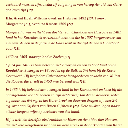
verklaard moesten zijn, omdat zij volgelingen van hertog Arnold van Gelre
gebleven zijn
.
[19]
IIIa.
Arent Hoeff
Willemss overl. na 1 februari 1492
. Trouwt
[13]
Margaretha
, overl. na 8 maart 1509
.
[21]
[22]
Margaretha was wellicht een dochter van Claerbout die Haze, die in 1481
land in het Korenbroek te Avezaath bezat en die in 1507 burgemeester van
Tiel was. Alleen in de familie de Haas komt in die tijd de naam Claerbout
voor
.
[23]
1462 en 1465: naastgeland te Zoelen
.
[21]
Op 14 juli 1462 is Arnt beleend met 7 morgen en een ½ hont land op de
Roodakker; 3 morgen en 16 roeden op de Bulk en 7½ hont bij de Korte
Geerswech. Hij heeft deze Culemborgse leengoederen gekocht van Willem
die Rouver, die er zelf in 1453 mee beleend was
.
[24]
In 1465 is hij beleend met 4 morgen land in het Korenbroek en komt hij als
naastgelande voor te Zoelen en zijn achterneef Jan Arent Wouterss, ieder
eigenaar van 6½ mg. in het Korenbroek en daarvan dragen zij ieder 2½
mg. over aan Gijsbert van Buren Gijsbertss
. Deze stukken lagen naast
[25]
elkaar, hetgeen wijst op herkomst van één hand.
Hij is wellicht dezelfde als Arnoldus ter Hoeve en Arnoldus ther Hueven,
die met vele welgeboren mannen uit deze streek in de oorkonden van Karel