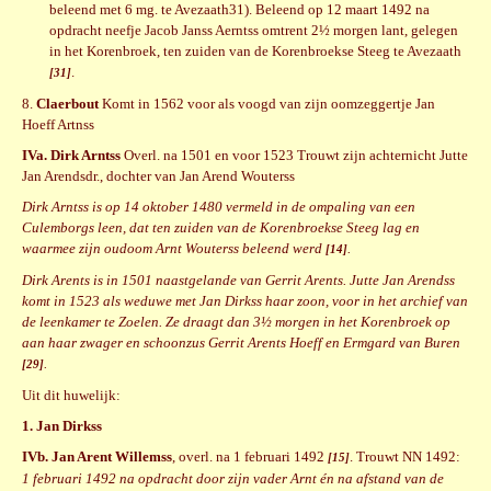
beleend met 6 mg. te Avezaath31). Beleend op 12 maart 1492 na
opdracht neefje Jacob Janss Aerntss omtrent 2½ morgen lant, gelegen
in het Korenbroek, ten zuiden van de Korenbroekse Steeg te Avezaath
.
[31]
8.
Claerbout
Komt in 1562 voor als voogd van zijn oomzeggertje Jan
Hoeff Artnss
IVa. Dirk Arntss
Overl. na 1501 en voor 1523 Trouwt zijn achternicht Jutte
Jan Arendsdr., dochter van Jan Arend Wouterss
Dirk Arntss is op 14 oktober 1480 vermeld in de ompaling van een
Culemborgs leen, dat ten zuiden van de Korenbroekse Steeg lag en
waarmee zijn oudoom Arnt Wouterss beleend werd
.
[14]
Dirk Arents is in 1501 naastgelande van Gerrit Arents. Jutte Jan Arendss
komt in 1523 als weduwe met Jan Dirkss haar zoon, voor in het archief van
de leenkamer te Zoelen. Ze draagt dan 3½ morgen in het Korenbroek op
aan haar zwager en schoonzus Gerrit Arents Hoeff en Ermgard van Buren
.
[29]
Uit dit huwelijk:
1. Jan Dirkss
IVb. Jan Arent Willemss
, overl. na 1 februari 1492
. Trouwt NN 1492:
[15]
1 februari 1492 na opdracht door zijn vader Arnt én na afstand van de