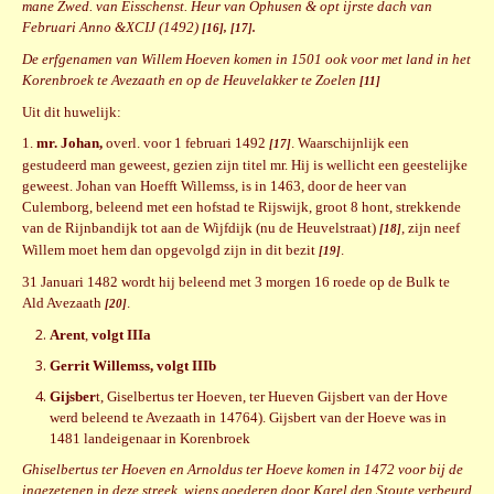
mane Zwed. van Eisschenst. Heur van Ophusen & opt ijrste dach van
Februari Anno &XCIJ (1492)
[16], [17
].
De erfgenamen van Willem Hoeven komen in 1501 ook voor met land in het
Korenbroek te Avezaath en op de Heuvelakker te Zoelen
[11]
Uit dit huwelijk:
1.
mr. Johan,
overl. voor 1 februari 1492
. Waarschijnlijk een
[17]
gestudeerd man geweest, gezien zijn titel mr. Hij is wellicht een geestelijke
geweest. Johan van Hoefft Willemss, is in 1463, door de heer van
Culemborg, beleend met een hofstad te Rijswijk, groot 8 hont, strekkende
van de Rijnbandijk tot aan de Wijfdijk (nu de Heuvelstraat)
, zijn neef
[18]
Willem moet hem dan opgevolgd zijn in dit bezit
.
[19]
31 Januari 1482 wordt hij beleend met 3 morgen 16 roede op de Bulk te
Ald Avezaath
.
[20]
Arent
,
volgt IIIa
Gerrit Willemss, volgt IIIb
Gijsber
t, Giselbertus ter Hoeven, ter Hueven Gijsbert van der Hove
werd beleend te Avezaath in 14764). Gijsbert van der Hoeve was in
1481 landeigenaar in Korenbroek
Ghiselbertus ter Hoeven en Arnoldus ter Hoeve komen in 1472 voor bij de
ingezetenen in deze streek, wiens goederen door Karel den Stoute verbeurd