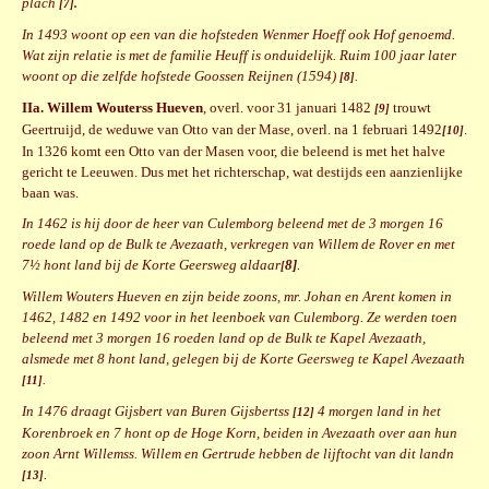
plach
[7].
In 1493 woont op een van die hofsteden Wenmer Hoeff ook Hof genoemd.
Wat zijn relatie is met de familie Heuff is onduidelijk. Ruim 100 jaar later
woont op die zelfde hofstede Goossen Reijnen (1594)
.
[8]
IIa.
Willem Wouterss Hueven
, overl. voor 31 januari 1482
trouwt
[9]
Geertruijd, de weduwe van Otto van der Mase, overl. na 1 februari 1492
.
[10]
In 1326 komt een Otto van der Masen voor, die beleend is met het halve
gericht te Leeuwen. Dus met het richterschap, wat destijds een aanzienlijke
baan was.
In 1462 is hij door de heer van Culemborg beleend met de 3 morgen 16
roede land op de Bulk te Avezaath, verkregen van Willem de Rover en met
7½ hont land bij de Korte Geersweg aldaar
8]
.
[
Willem Wouters Hueven en zijn beide zoons, mr. Johan en Arent komen in
1462, 1482 en 1492 voor in het leenboek van Culemborg. Ze werden toen
beleend met 3 morgen 16 roeden land op de Bulk te Kapel Avezaath,
alsmede met 8 hont land, gelegen bij de Korte Geersweg te Kapel Avezaath
.
[11]
In 1476 draagt Gijsbert van Buren Gijsbertss
4 morgen land in het
[12]
Korenbroek en 7 hont op de Hoge Korn, beiden in Avezaath over aan hun
zoon Arnt Willemss. Willem en Gertrude hebben de lijftocht van dit landn
.
[13]