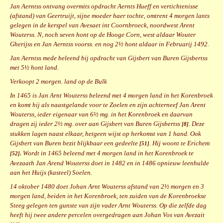
Jan Aerntss ontvang overmits opdracht Aernts Hueff en vertichtenisse
(afstand) van Geertruijt, sijne moeder haer tochte, omtrent 4 morgen lants
gelegen in de kerspel van Avesaet int Coornbroeck, noordwest Arent
Wouterss. N, noch seven hont op de Hooge Corn, west aldaar Wouter
Gherijss en Jan Aerntss voorss. en nog 2½ hont aldaar in Februarij 1492.
Jan Aerntss mede beleend bij opdracht van Gijsbert van Buren Gijsbertss
met 5½ hont land.
Verkoopt 2 morgen. land op de Bulk
In 1465 is Jan Arnt Wouterss beleend met 4 morgen land in het Korenbroek
en komt hij als naastgelande voor te Zoelen en zijn achterneef Jan Arent
Wouterss, ieder eigenaar van 6½ mg. in het Korenbroek en daarvan
dragen zij ieder 2½ mg. over aan Gijsbert van Buren Gijsbertss
. Deze
[8]
stukken lagen naast elkaar, hetgeen wijst op herkomst van 1 hand. Ook
Gijsbert van Buren bezit blijkbaar een gedeelte
. Hij woont te Erichem
[51]
Wordt in 1465 beleend met 4 morgen land in het Korenbroek te
[52].
Avezaath Jan Arend Wouterss doet in 1482 en in 1486 opnieuw leenhulde
aan het Huijs (kasteel) Soelen.
14 oktober 1480 doet Johan Arnt Wouterss afstand van 2½ morgen en 3
morgen land, beiden in het Korenbroek, ten zuiden van de Korenbroekse
Steeg gelegen ten gunste van zijn vader Arnt Wouterss. Op die zelfde dag
heeft hij twee andere percelen overgedragen aan Johan Vos van Avezait