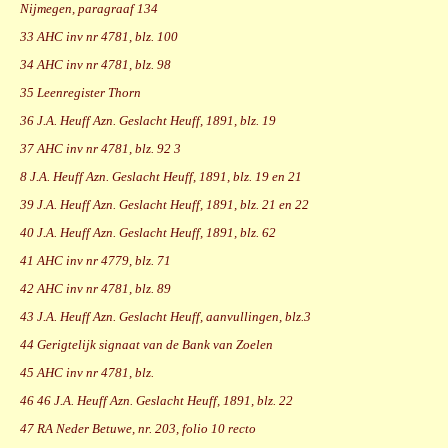
Nijmegen, paragraaf 134
33 AHC inv nr 4781, blz. 100
34 AHC inv nr 4781, blz. 98
35 Leenregister Thorn
36 J.A. Heuff Azn. Geslacht Heuff, 1891, blz. 19
37 AHC inv nr 4781, blz. 92 3
8 J.A. Heuff Azn. Geslacht Heuff, 1891, blz. 19 en 21
39 J.A. Heuff Azn. Geslacht Heuff, 1891, blz. 21 en 22
40 J.A. Heuff Azn. Geslacht Heuff, 1891, blz. 62
41 AHC inv nr 4779, blz. 71
42 AHC inv nr 4781, blz. 89
43 J.A. Heuff Azn. Geslacht Heuff, aanvullingen, blz.3
44 Gerigtelijk signaat van de Bank van Zoelen
45 AHC inv nr 4781, blz.
46 46 J.A. Heuff Azn. Geslacht Heuff, 1891, blz. 22
47 RA Neder Betuwe, nr. 203, folio 10 recto