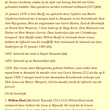
de Stoute voorkomt, omdat zij de zijde van hertog Arnold van Gelre
gehouden hadden. Hun goederen werden verbeurd verklaard (1472)
.
[19]
31 januari 1476 is Arnt Hueff, na opdracht door Gijsbert van Buren
Gijsbertss beleend met 4 morgen land in Avezaath, in het Korenbroek. Oost
Arnt Rijcquiinss, West de erfgenamen van Gerrit Hollen, Zuid de Broekdijk
en Noord Arnt Wouterss; 7 hont land op de Hoge Korn, Oost Walraven van
Zoelen en West Wouter Goeriss. Deze landerijen zijn een Culemborgs
leengoed. Arnt Hueffs vader, Willem Hoeff en Gertrude diens vrouw,
hebben de lijftocht van dit land
[13]
. Arnt vernieuwd de leeneed van deze
landerijen op 31 januari 1482
[15].
1492: beleend met land te Kapel Avezaath
[24].
1493: beleend op de Heuvelakker
.
[21]
1509: Zijn vrouw moet Margaretha geheten hebben, want onder deze
naam komt te Avezaath de moeder voor van Gerrit Aerntss [21] als die op 8
maart 1509, 3 morgen land in het Avezaathse Korenbroek verkoopt aan
Dirk Janss van Buren. Margriet, Gerrits moeder, heeft de lijftocht van dit
perceel.
Uit dit huwelijk:
1.
Willem Hoef
Overl. Rijswijk 1511-1512
Willem Hoef wordt
[26]
vermoord door Aelbert die Leuw te Rijswijk. De straf die de Leeuw
hiervoor krijgt, doet vermoeden, dat hier een min of meer regelmatig