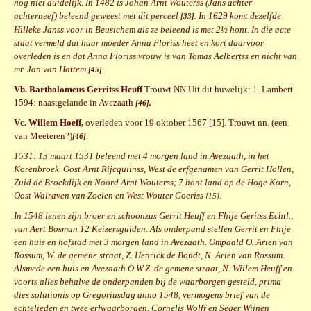
nog niet duidelijk. In 1482 is Johan Arnt Wouterss (Jans achter-
achterneef) beleend geweest met dit perceel
. In 1629 komt dezelfde
[33]
Hilleke Janss voor in Beusichem als ze beleend is met 2½ hont. In die acte
staat vermeld dat haar moeder Anna Floriss heet en kort daarvoor
overleden is en dat Anna Floriss vrouw is van Tomas Aelbertss en nicht van
mr. Jan van Hattem
.
[45]
Vb. Bartholomeus Gerritss Heuff
Trouwt NN Uit dit huwelijk: 1. Lambert
1594: naastgelande in Avezaath
[46].
Vc. Willem Hoeff,
overleden voor 19 oktober 1567 [15]. Trouwt nn. (een
van Meeteren?)
.
[46]
1531: 13 maart 1531 beleend met 4 morgen land in Avezaath, in het
Korenbroek. Oost Arnt Rijcquiinss, West de erfgenamen van Gerrit Hollen,
Zuid de Broekdijk en Noord Arnt Wouterss; 7 hont land op de Hoge Korn,
Oost Walraven van Zoelen en West Wouter Goeriss
[15].
In 1548 lenen zijn broer en schoonzus Gerrit Heuff en Fhije Geritss Echtl.,
van Aert Bosman 12 Keizersgulden. Als onderpand stellen Gerrit en Fhije
een huis en hofstad met 3 morgen land in Avezaath. Ompaald O. Arien van
Rossum, W. de gemene straat, Z. Henrick de Bondt, N. Arien van Rossum.
Alsmede een huis en Avezaath O.W.Z. de gemene straat, N. Willem Heuff en
voorts alles behalve de onderpanden bij de waarborgen gesteld, prima
dies solutionis op Gregoriusdag anno 1548, vermogens brief van de
echtelieden en twee erfwaarborgen, Cornelis Wolff en Seger Wijnen