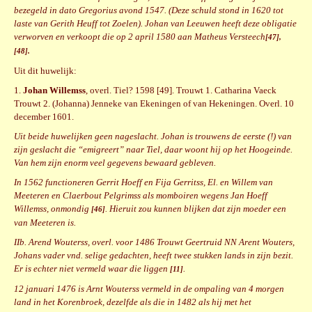
bezegeld in dato Gregorius avond 1547. (Deze schuld stond in 1620 tot
laste van Gerith Heuff tot Zoelen). Johan van Leeuwen heeft deze obligatie
verworven en verkoopt die op 2 april 1580 aan Matheus Versteech
[47],
[48].
Uit dit huwelijk:
1.
Johan Willemss
, overl. Tiel? 1598 [49]. Trouwt 1. Catharina Vaeck
Trouwt 2. (Johanna) Jenneke van Ekeningen of van Hekeningen. Overl. 10
december 1601.
Uit beide huwelijken geen nageslacht. Johan is trouwens de eerste (!) van
zijn geslacht die “emigreert” naar Tiel, daar woont hij op het Hoogeinde.
Van hem zijn enorm veel gegevens bewaard gebleven.
In 1562 functioneren Gerrit Hoeff en Fija Gerritss, El. en Willem van
Meeteren en Claerbout Pelgrimss als momboiren wegens Jan Hoeff
Willemss, onmondig
. Hieruit zou kunnen blijken dat zijn moeder een
[46]
van Meeteren is.
IIb. Arend Wouterss, overl. voor 1486 Trouwt Geertruid NN Arent Wouters,
Johans vader vnd. selige gedachten, heeft twee stukken lands in zijn bezit.
Er is echter niet vermeld waar die liggen
.
[11]
12 januari 1476 is Arnt Wouterss vermeld in de ompaling van 4 morgen
land in het Korenbroek, dezelfde als die in 1482 als hij met het