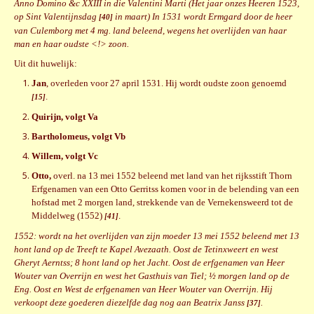
Anno Domino &c XXIII in die Valentini Marti (Het jaar onzes Heeren 1523,
op Sint Valentijnsdag
in maart) In 1531 wordt Ermgard door de heer
[40]
van Culemborg met 4 mg. land beleend, wegens het overlijden van haar
man en haar oudste <!> zoon.
Uit dit huwelijk:
Jan
, overleden voor 27 april 1531. Hij wordt oudste zoon genoemd
.
[15]
Quirijn, volgt Va
Bartholomeus, volgt Vb
Willem, volgt Vc
Otto,
overl. na 13 mei 1552 beleend met land van het rijksstift Thorn
Erfgenamen van een Otto Gerritss komen voor in de belending van een
hofstad met 2 morgen land, strekkende van de Vernekensweerd tot de
Middelweg (1552)
.
[41
]
1552: wordt na het overlijden van zijn moeder 13 mei 1552 beleend met 13
hont land op de Treeft te Kapel Avezaath. Oost de Tetinxweert en west
Gheryt Aerntss; 8 hont land op het Jacht. Oost de erfgenamen van Heer
Wouter van Overrijn en west het Gasthuis van Tiel; ½ morgen land op de
Eng. Oost en West de erfgenamen van Heer Wouter van Overrijn. Hij
verkoopt deze goederen diezelfde dag nog aan Beatrix Janss
.
[37]