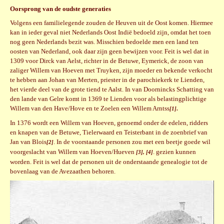
Oorsprong van de oudste generaties
Volgens een familielegende zouden de Heuven uit de Oost komen. Hiermee
kan in ieder geval niet Nederlands Oost Indië bedoeld zijn, omdat het toen
nog geen Nederlands bezit was. Misschien bedoelde men een land ten
oosten van Nederland, ook daar zijn geen bewijzen voor. Feit is wel dat in
1309 voor Dirck van Aelst, richter in de Betuwe, Eymerick, de zoon van
zaliger Willem van Hoeven met Truyken, zijn moeder en bekende verkocht
te hebben aan Johan van Merten, priester in de parochiekerk te Lienden,
het vierde deel van de grote tiend te Aalst. In van Doornincks Schatting van
den lande van Gelre komt in 1369 te Lienden voor als belastingplichtige
Willem van den Have/Hove en te Zoelen een Willem Arntss
[1]
.
In 1376 wordt een Willem van Hoeven, genoemd onder de edelen, ridders
en knapen van de Betuwe, Tielerwaard en Teisterbant in de zoenbrief van
Jan van Blois
. In de voorstaande personen zou met een beetje goede wil
[2]
voorgeslacht van Willem van Hoeven/Hueven
. gezien kunnen
[3], [4]
worden. Feit is wel dat de personen uit de onderstaande genealogie tot de
bovenlaag van de Avezaathen behoren.