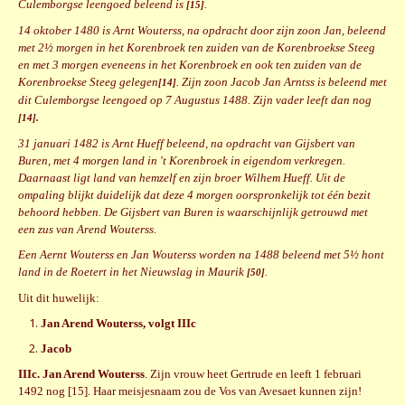
Culemborgse leengoed beleend is
.
[15]
14 oktober 1480 is Arnt Wouterss, na opdracht door zijn zoon Jan, beleend
met 2½ morgen in het Korenbroek ten zuiden van de Korenbroekse Steeg
en met 3 morgen eveneens in het Korenbroek en ook ten zuiden van de
Korenbroekse Steeg gelegen
. Zijn zoon Jacob Jan Arntss is beleend met
[14]
dit Culemborgse leengoed op 7 Augustus 1488. Zijn vader leeft dan nog
[14].
31 januari 1482 is Arnt Hueff beleend, na opdracht van Gijsbert van
Buren, met 4 morgen land in 't Korenbroek in eigendom verkregen.
Daarnaast ligt land van hemzelf en zijn broer Wilhem Hueff. Uit de
ompaling blijkt duidelijk dat deze 4 morgen oorspronkelijk tot één bezit
behoord hebben. De Gijsbert van Buren is waarschijnlijk getrouwd met
een zus van Arend Wouterss.
Een Aernt Wouterss en Jan Wouterss worden na 1488 beleend met 5½ hont
land in de Roetert in het Nieuwslag in Maurik
.
[50]
Uit dit huwelijk:
Jan Arend Wouterss, volgt IIIc
Jacob
IIIc. Jan Arend Wouterss
. Zijn vrouw heet Gertrude en leeft 1 februari
1492 nog [15]. Haar meisjesnaam zou de Vos van Avesaet kunnen zijn!