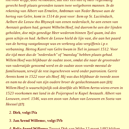
gevecht heeft plaats gevonden tussen twee welgeboren mannen. In de
rekening van Albert van Ermelen, Ambtman van Neder Betuwe aan de
hertog van Gelre, komt in 1514 de post voor: Item op St. Luciëndach,
Aelbert die Leeuw tho Rhyswyk van eenen nederslach, he aen eenen van
Avenzait gedaen had, genant Wilhelm Hoef, ind daerom he aen der lijnden
geholden, doe mijn genedige Heer wederom binnen Tyel quam, ind des
geen schijn en had. Aelbert de Leeuw hield de lijn vast, die aan het paard
van de hertog vastgeknoopt was en verkreeg alzo vergiffenis i.p.v.
verbanning. Hertog Karel van Gelre kwam in Tiel in januari 1512. Voor
die tijd moet dus de "nederslach" of "manslag" hebben plaats gehad.
Willem Hoef was blijkbaar de oudste zoon, omdat die naar de grootvader
van vaderszijde genoemd werd en de oudste zoon voerde meestal de
familienaam, terwijl de rest ingeschreven werd onder patroniem. Gerrit
Arents komt in 1522 voor als Hoef. Hij was dus blijkbaar de tweede zoon
en nam na de dood van zijn oudere broer de geslachtsnaam aan
.
[21]
Willem Hoef is waarschijnlijk ook dezelfde als Willem Aertss wiens erven in
1523 voorkomen met land in de Poijerspoel te Kapel Avezaath.
Albert van
Leeuwen, overl. 1546, was een zoon van Johan van Leeuwen en Soeta van
Heessel
.
[27]
Dirk
,
volgt IVa
Jan Arend Willems
s,
volgt IVb
Belia Arend Willemss
Trouwt Dirk van Wijhe 12 maart 1492 blijken