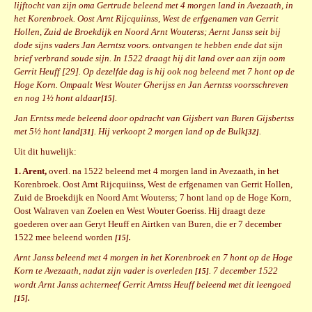
lijftocht van zijn oma Gertrude beleend met 4 morgen land in Avezaath, in
het Korenbroek. Oost Arnt Rijcquiinss, West de erfgenamen van Gerrit
Hollen, Zuid de Broekdijk en Noord Arnt Wouterss; Aernt Janss seit bij
dode sijns vaders Jan Aerntsz voors. ontvangen te hebben ende dat sijn
brief verbrand soude sijn. In 1522 draagt hij dit land over aan zijn oom
Gerrit Heuff [29]. Op dezelfde dag is hij ook nog beleend met 7 hont op de
Hoge Korn. Ompaalt West Wouter Gherijss en Jan Aerntss voorsschreven
en nog 1½ hont aldaar
.
[15]
Jan Erntss mede beleend door opdracht van Gijsbert van Buren Gijsbertss
met 5½ hont land
. Hij verkoopt 2 morgen land op de Bulk
.
[31]
[32]
Uit dit huwelijk:
1. Arent,
overl. na 1522 beleend met 4 morgen land in Avezaath, in het
Korenbroek. Oost Arnt Rijcquiinss, West de erfgenamen van Gerrit Hollen,
Zuid de Broekdijk en Noord Arnt Wouterss; 7 hont land op de Hoge Korn,
Oost Walraven van Zoelen en West Wouter Goeriss. Hij draagt deze
goederen over aan Geryt Heuff en Airtken van Buren, die er 7 december
1522 mee beleend worden
[15].
Arnt Janss beleend met 4 morgen in het Korenbroek en 7 hont op de Hoge
Korn te Avezaath, nadat zijn vader is overleden
. 7 december 1522
[15]
wordt Arnt Janss achterneef Gerrit Arntss Heuff beleend met dit leengoed
[15].