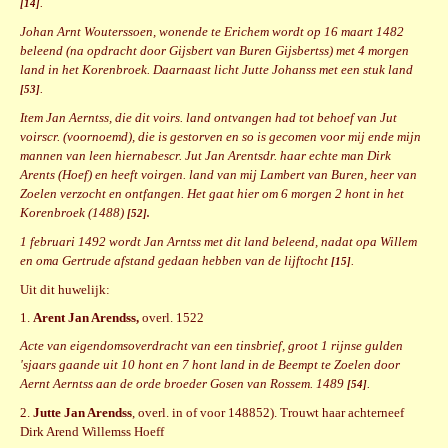
.
[14]
Johan Arnt Wouterssoen, wonende te Erichem wordt op 16 maart 1482
beleend (na opdracht door Gijsbert van Buren Gijsbertss) met 4 morgen
land in het Korenbroek. Daarnaast licht Jutte Johanss met een stuk land
.
[53]
Item Jan Aerntss, die dit voirs. land ontvangen had tot behoef van Jut
voirscr. (voornoemd), die is gestorven en so is gecomen voor mij ende mijn
mannen van leen hiernabescr. Jut Jan Arentsdr. haar echte man Dirk
Arents (Hoef) en heeft voirgen. land van mij Lambert van Buren, heer van
Zoelen verzocht en ontfangen. Het gaat hier om 6 morgen 2 hont in het
Korenbroek (1488)
[52].
1 februari 1492 wordt Jan Arntss met dit land beleend, nadat opa Willem
en oma Gertrude afstand gedaan hebben van de lijftocht
.
[15]
Uit dit huwelijk:
1.
Arent Jan Arendss,
overl. 1522
Acte van eigendomsoverdracht van een tinsbrief, groot 1 rijnse gulden
'sjaars gaande uit 10 hont en 7 hont land in de Beempt te Zoelen door
Aernt Aerntss aan de orde broeder Gosen van Rossem. 1489
.
[54]
2.
Jutte Jan Arendss
, overl. in of voor 148852). Trouwt haar achterneef
Dirk Arend Willemss Hoeff