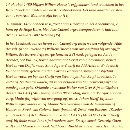
14 oktober 1480 blijken Wilhem Hoeve 's erfgenamen land te hebben in het
Korenbroek ten zuiden van de Korenbroeksteeg. Het land daar ten oosten
van is van Arnt Wouterss, zijn broer
.
[14]
31 januari 1482 hebben ze lijftocht aan 4 morgen in het Korenbroek, 7
hont op de Hoge Korn. Met deze Culemborgse leengoederen is hun zoon
Arnt 31 Januari 1482 beleend
.
[15]
In het Leenboek van de heren van Culemborg lezen we het volgende: Alde
Avesait. (Kapel Avezaath) Wijllem Hueven van ons ontffang bij overgijfft
Willems des Rovers drije marge lantz en XVI roed, gelegen tot Aelde
Aevzaet, opt Bullick, boven naestgelant Gerijt van d'Steenhuys, bened.
Herben van Delfft, modo Sinte Agate Vicarij tot Ald Avezaet. Ende noch
VIII hont lantz, gelege bij den Korten Geerswech, boven naestgelant
Herben vursz. en benede Gerijt van Steenhuys, then Zutphen rechte. Te
verherg. (verheergewaden, dit is het betalen van het leenrecht) myt ene
ponde guetz geltz. Orkunde onsz mane Wolter van Over Rijn en Gijsbert
Aerntz. Ao LXIJ (1462) des guesdag (Woensdag) na sunte Margariet dach
vurg. Modo (bij wijze van overgang op) meist. Johan Hueff, bij dode
Wilhem sijns vaders voirg. Manne (ten overstaan van de leenmannen)
Hubert en Zwed. van Culemb. bast.(bastaard) Zwed. van Eissenst. (Zweder
van IJsselstein) Act. ultima Januarii Ao LXXXIJ (1482) Modo Arnt Hoeff
ontf. bij dode meist Jans sijn broeders vorn. En sijn moed. Gertruijt Otten
wijff vand Masen sijn moed. heft hoir lijftucht aen desen vurs. leen. Act. bij