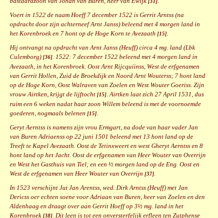
bastaardzoon van Johan van Buren, heer van Ewijk
.
[31]
Voert in 1522 de naam Hoeff 7 december 1522 is Gerrit Arntss (na
opdracht door zijn achterneef Arnt Janss) beleend met 4 morgen land in
het Korenbroek en 7 hont op de Hoge Korn te Avezaath
.
[15]
Hij ontvangt na opdracht van Arnt Janss (Heuff) circa 4 mg. land (Lbk
Culemborg)
. 1522: 7 december 1522 beleend met 4 morgen land in
[36]
Avezaath, in het Korenbroek. Oost Arnt Rijcquiinss, West de erfgenamen
van Gerrit Hollen, Zuid de Broekdijk en Noord Arnt Wouterss; 7 hont land
op de Hoge Korn, Oost Walraven van Zoelen en West Wouter Goeriss. Zijn
vrouw Airtken, krijgt de lijftocht
. Airtken laat zich 27 April 1531, dus
[15]
ruim een 6 weken nadat haar zoon Willem beleend is met de voornoemde
goederen, nogmaals belenen
.
[15]
Geryt Aerntss is namens zijn vrou Ermgart, na dode van haar vader Jan
van Buren Adriaenss op 22 juni 1501 beleend met 13 hont land op de
Treeft te Kapel Avezaath. Oost de Tetinxweert en west Gheryt Aerntss en 8
hont land op het Jacht. Oost de erfgenamen van Heer Wouter van Overrijn
en West het Gasthuis van Tiel; en een ½ morgen land op de Eng. Oost en
West de erfgenamen van Heer Wouter van Overrijn
.
[37]
In 1523 verschijnt Jut Jan Arentss, wed. Dirk Arntss (Heuff) met Jan
Dericss oer echten soene voor Adriaan van Buren, heer van Zoelen en den
Aldenhaag en draagt over aan Gerrit Hoeff op 3½ mg. land in het
Korenbroek
. Dit leen is tot een onversterfelijk erfleen ten Zutphense
[38]