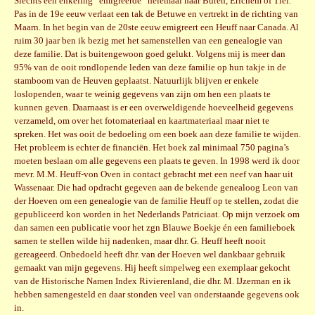
Slechts een enkeling “emigreerde” helemaal naar Buren, Erichem of Tiel.
Pas in de 19e eeuw verlaat een tak de Betuwe en vertrekt in de richting van
Maarn. In het begin van de 20ste eeuw emigreert een Heuff naar Canada. Al
ruim 30 jaar ben ik bezig met het samenstellen van een genealogie van
deze familie. Dat is buitengewoon goed gelukt. Volgens mij is meer dan
95% van de ooit rondlopende leden van deze familie op hun takje in de
stamboom van de Heuven geplaatst. Natuurlijk blijven er enkele
loslopenden, waar te weinig gegevens van zijn om hen een plaats te
kunnen geven. Daarnaast is er een overweldigende hoeveelheid gegevens
verzameld, om over het fotomateriaal en kaartmateriaal maar niet te
spreken. Het was ooit de bedoeling om een boek aan deze familie te wijden.
Het probleem is echter de financiën. Het boek zal minimaal 750 pagina’s
moeten beslaan om alle gegevens een plaats te geven. In 1998 werd ik door
mevr. M.M. Heuff-von Oven in contact gebracht met een neef van haar uit
Wassenaar. Die had opdracht gegeven aan de bekende genealoog Leon van
der Hoeven om een genealogie van de familie Heuff op te stellen, zodat die
gepubliceerd kon worden in het Nederlands Patriciaat. Op mijn verzoek om
dan samen een publicatie voor het zgn Blauwe Boekje én een familieboek
samen te stellen wilde hij nadenken, maar dhr. G. Heuff heeft nooit
gereageerd. Onbedoeld heeft dhr. van der Hoeven wel dankbaar gebruik
gemaakt van mijn gegevens. Hij heeft simpelweg een exemplaar gekocht
van de Historische Namen Index Rivierenland, die dhr. M. IJzerman en ik
hebben samengesteld en daar stonden veel van onderstaande gegevens ook
in.