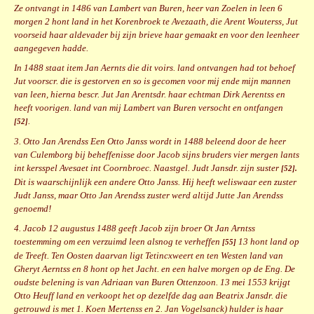
Ze ontvangt in 1486 van Lambert van Buren, heer van Zoelen in leen 6
morgen 2 hont land in het Korenbroek te Avezaath, die Arent Wouterss, Jut
voorseid haar aldevader bij zijn brieve haar gemaakt en voor den leenheer
aangegeven hadde.
In 1488 staat item Jan Aernts die dit voirs. land ontvangen had tot behoef
Jut voorscr. die is gestorven en so is gecomen voor mij ende mijn mannen
van leen, hierna bescr. Jut Jan Arentsdr. haar echtman Dirk Aerentss en
heeft voorigen. land van mij Lambert van Buren versocht en ontfangen
.
[52]
3. Otto Jan Arendss Een Otto Janss wordt in 1488 beleend door de heer
van Culemborg bij beheffenisse door Jacob sijns bruders vier mergen lants
int kersspel Avesaet int Coornbroec. Naastgel. Judt Jansdr. zijn suster
[52].
Dit is waarschijnlijk een andere Otto Janss. Hij heeft weliswaar een zuster
Judt Janss, maar Otto Jan Arendss zuster werd altijd Jutte Jan Arendss
genoemd!
4. Jacob 12 augustus 1488 geeft Jacob zijn broer Ot Jan Arntss
toestemming om een verzuimd leen alsnog te verheffen
13 hont land op
[55]
de Treeft. Ten Oosten daarvan ligt Tetincxweert en ten Westen land van
Gheryt Aerntss en 8 hont op het Jacht. en een halve morgen op de Eng. De
oudste belening is van Adriaan van Buren Ottenzoon. 13 mei 1553 krijgt
Otto Heuff land en verkoopt het op dezelfde dag aan Beatrix Jansdr. die
getrouwd is met 1. Koen Mertenss en 2. Jan Vogelsanck) hulder is haar