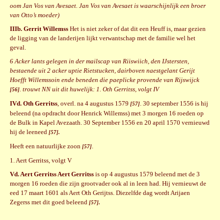
oom Jan Vos van Avesaet. Jan Vos van Avesaet is waarschijnlijk een broer
van Otto’s moeder)
IIIb. Gerrit Willemss
Het is niet zeker of dat dit een Heuff is, maar gezien
de ligging van de landerijen lijkt verwantschap met de familie wel het
geval.
6 Acker lants gelegen in der mailscap van Riiswiich, den IJstersten,
bestaende uit 2 acker uptie Rietstucken, dairboven naestgelant Gerijt
Hoefft Willemssoin ende beneden die paeplicke provende van Rijswijck
. trouwt NN uit dit huwelijk: 1. Oth Gerritss, volgt IV
[56]
IVd. Oth Gerritss
, overl. na 4 augustus 1579
. 30 september 1556 is hij
[57]
beleend (na opdracht door Henrick Willemss) met 3 morgen 16 roeden op
de Bulk in Kapel Avezaath. 30 September 1556 en 20 april 1570 vernieuwd
hij de leeneed
[57].
Heeft een natuurlijke zoon
.
[57]
1. Aert Gerritss, volgt V
Vd. Aert Gerritss Aert Gerritss
is op 4 augustus 1579 beleend met de 3
morgen 16 roeden die zijn grootvader ook al in leen had. Hij vernieuwt de
eed 17 maart 1601 als Aert Oth Gerijtss. Diezelfde dag wordt Arijaen
Zegerss met dit goed beleend
[57].