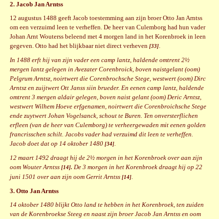
2. Jacob Jan Arntss
12 augustus 1488 geeft Jacob toestemming aan zijn broer Otto Jan Arntss
om een verzuimd leen te verheffen. De heer van Culemborg had hun vader
Johan Arnt Wouterss beleend met 4 morgen land in het Korenbroek in leen
gegeven. Otto had het blijkbaar niet direct verheven
.
[33]
In 1488 erft hij van zijn vader een camp lantz, haldende omtrent 2½
mergen lantz gelegen in Avezater Corenbroick, boven naistgelant (oom)
Pelgrum Arntsz, noirtwert die Corenbrochsche Stege, westwert (oom) Dirc
Arntsz en zuijtwert Ott Janss siin brueder. En eenen camp lantz, haldende
omtrent 3 mergen aldair gelegen, boven naist gelant (oom) Deric Arntsz,
westwert Wilhem Hoeve erfgenamen, noirtwert die Corenbroichsche Stege
ende zuytwert Johan Vogelsanck, schout te Buren. Ten onversterflichen
erfleen (van de heer van Culemborg) te verheergewaden mit eenen golden
francrisschen schilt. Jacobs vader had verzuimd dit leen te verheffen.
Jacob doet dat op 14 oktober 1480
.
[34]
12 maart 1492 draagt hij de 2½ morgen in het Korenbroek over aan zijn
oom Wouter Arntss
De 3 morgen in het Korenbroek draagt hij op 22
[14].
juni 1501 over aan zijn oom Gerrit Arntss
.
[14]
3. Otto Jan Arntss
14 oktober 1480 blijkt Otto land te hebben in het Korenbroek, ten zuiden
van de Korenbroekse Steeg en naast zijn broer Jacob Jan Arntss en oom