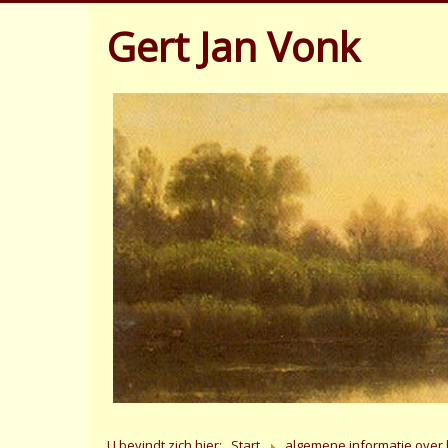
Gert Jan Vonk
U bevindt zich hier:
Start
algemene informatie over 