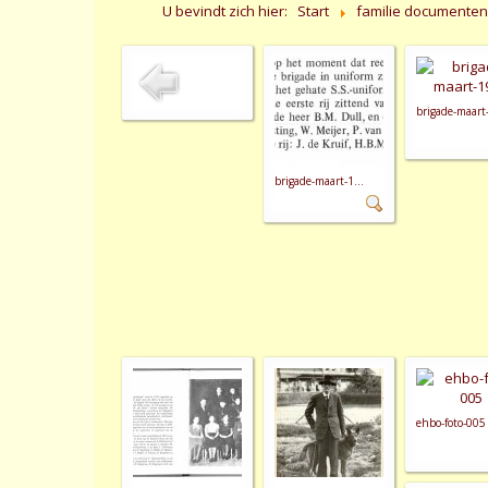
U bevindt zich hier:
Start
familie documenten
brigade-maart-
brigade-maart-1...
ehbo-foto-005