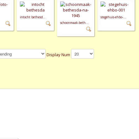
intocht bethesd...
stegehuis-ehbo-...
schoonmaak-beth...
Display Num