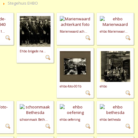
Stegehuis EHBO
1...
Marienwaard ach...
ehbo Marienwaar...
Ehbo brigade na...
ehbo-foto-001b
ehbo
schoonmaak Beth...
ehbo oefening
ehbo bethesda