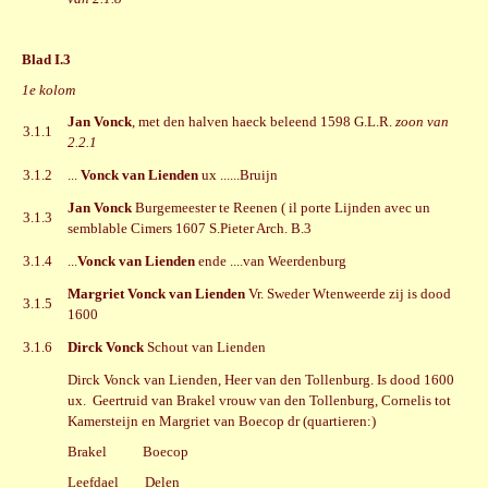
Blad I.3
1e kolom
Jan Vonck
, met den halven haeck beleend 1598 G.L.R.
zoon van
3.1.1
2.2.1
3.1.2
...
Vonck van Lienden
ux ......Bruijn
Jan Vonck
Burgemeester te Reenen ( il porte Lijnden avec un
3.1.3
semblable Cimers 1607 S.Pieter Arch. B.3
3.1.4
...
Vonck van Lienden
ende ....van Weerdenburg
Margriet Vonck van Lienden
Vr. Sweder Wtenweerde zij is dood
3.1.5
1600
3.1.6
Dirck Vonck
Schout van Lienden
Dirck Vonck van Lienden, Heer van den Tollenburg. Is dood 1600
ux. Geertruid van Brakel vrouw van den Tollenburg, Cornelis tot
Kamersteijn en Margriet van Boecop dr (quartieren:)
Brakel Boecop
Leefdael Delen