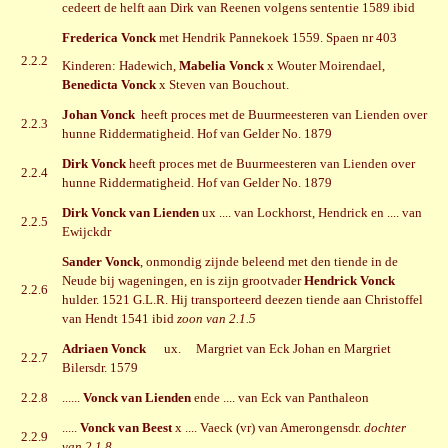
cedeert de helft aan Dirk van Reenen volgens sententie 1589 ibid
Frederica Vonck
met Hendrik Pannekoek 1559. Spaen nr 403
2.2.2
Kinderen: Hadewich,
Mabelia Vonck
x Wouter Moirendael,
Benedicta Vonck
x Steven van Bouchout.
Johan Vonck
heeft proces met de Buurmeesteren van Lienden over
2.2.3
hunne Riddermatigheid. Hof van Gelder No. 1879
Dirk Vonck
heeft proces met de Buurmeesteren van Lienden over
2.2.4
hunne Riddermatigheid. Hof van Gelder No. 1879
Dirk Vonck van Lienden
ux .... van Lockhorst, Hendrick en .... van
2.2.5
Ewijckdr
Sander Vonck
, onmondig zijnde beleend met den tiende in de
Neude bij wageningen, en is zijn grootvader
Hendrick Vonck
2.2.6
hulder. 1521 G.L.R. Hij transporteerd deezen tiende aan Christoffel
van Hendt 1541 ibid
zoon van 2.1.5
Adriaen Vonck
ux. Margriet van Eck Johan en Margriet
2.2.7
Bilersdr. 1579
2.2.8
......
Vonck van Lienden
ende .... van Eck van Panthaleon
.....
Vonck van Beest
x .... Vaeck (vr) van Amerongensdr.
dochter
2.2.9
van 2.1.8