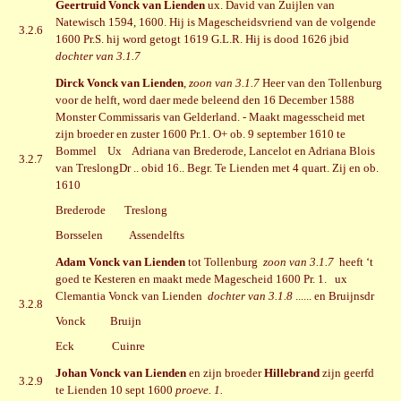
Geertruid Vonck van Lienden
ux. David van Zuijlen van
Natewisch 1594, 1600. Hij is Magescheidsvriend van de volgende
3.2.6
1600 Pr.S. hij word getogt 1619 G.L.R. Hij is dood 1626 jbid
dochter van 3.1.7
Dirck Vonck van Lienden
,
zoon van 3.1.7
Heer van den Tollenburg
voor de helft, word daer mede beleend den 16 December 1588
Monster Commissaris van Gelderland. - Maakt magesscheid met
zijn broeder en zuster 1600 Pr.1. O+ ob. 9 september 1610 te
Bommel Ux Adriana van Brederode, Lancelot en Adriana Blois
3.2.7
van TreslongDr .. obid 16.. Begr. Te Lienden met 4 quart. Zij en ob.
1610
Brederode Treslong
Borsselen Assendelfts
Adam Vonck van Lienden
tot Tollenburg
zoon van 3.1.7
heeft ‘t
goed te Kesteren en maakt mede Magescheid 1600 Pr. 1. ux
Clemantia Vonck van Lienden
dochter van 3.1.8
...... en Bruijnsdr
3.2.8
Vonck Bruijn
Eck Cuinre
Johan Vonck van Lienden
en zijn broeder
Hillebrand
zijn geerfd
3.2.9
te Lienden 10 sept 1600
proeve. 1.