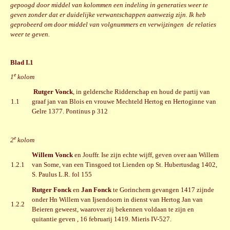
gepoogd door middel van kolommen een indeling in generaties weer te
geven zonder dat er duidelijke verwantschappen aanwezig zijn. Ik heb
geprobeerd om door middel van volgnummers en verwijzingen de relaties
weer te geven.
Blad I.1
e
1
kolom
Rutger Vonck
, in geldersche Ridderschap en houd de partij van
1.1
graaf jan van Blois en vrouwe Mechteld Hertog en Hertoginne van
Gelre 1377. Pontinus p 312
e
2
kolom
Willem Vonck
en Jouffr. Ise zijn echte wijff, geven over aan Willem
1.2.1
van Some, van een Tinsgoed tot Lienden op St. Hubertusdag 1402,
S. Paulus L.R. fol 155
Rutger Fonck
en
Jan Fonck
te Gorinchem gevangen 1417 zijnde
onder Hn Willem van Ijsendoorn in dienst van Hertog Jan van
1.2.2
Beieren geweest, waarover zij bekennen voldaan te zijn en
quitantie geven , 16 februarij 1419. Mieris IV-527.