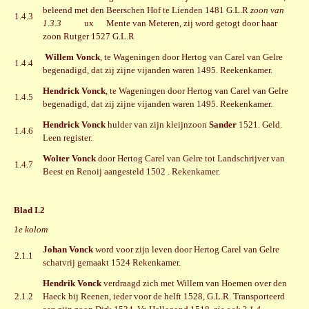
beleend met den Beerschen Hof te Lienden 1481 G.L.R
zoon van
1.4.3
1.3.3
ux Mente van Meteren, zij word getogt door haar
zoon Rutger 1527 G.L.R
Willem Vonck
, te Wageningen door Hertog van Carel van Gelre
1.4.4
begenadigd, dat zij zijne vijanden waren 1495. Reekenkamer.
Hendrick Vonck
, te Wageningen door Hertog van Carel van Gelre
1.4.5
begenadigd, dat zij zijne vijanden waren 1495. Reekenkamer.
Hendrick Vonck
hulder van zijn kleijnzoon
Sander
1521. Geld.
1.4.6
Leen register.
Wolter Vonck
door Hertog Carel van Gelre tot Landschrijver van
1.4.7
Beest en Renoij aangesteld 1502 . Rekenkamer.
Blad I.2
1e kolom
Johan Vonck
word voor zijn leven door Hertog Carel van Gelre
2.1.1
schatvrij gemaakt 1524 Rekenkamer.
Hendrik Vonck
verdraagd zich met Willem van Hoemen over den
2.1.2
Haeck bij Reenen, ieder voor de helft 1528, G.L.R. Transporteerd