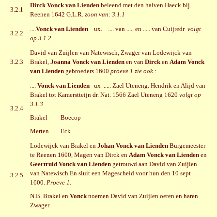
Dirck Vonck van Lienden
beleend met den halven Haeck bij
3.2.1
Reenen 1642 G.L.R.
zoon van: 3.1.1
....
Vonck van Lienden
ux. .... van ..... en ..... van Cuijredr
volgt
3.2.2
op 3.1.2
David van Zuijlen van Natewisch, Zwager van Lodewijck van
3.2.3
Brakel,
Joanna Vonck van Lienden
en van
Dirck
en
Adam Vonck
van Lienden
gebroeders 1600
proeve 1
zie ook :
....
Vonck van Lienden
ux ..... Zael Uteneng. Hendrik en Alijd van
Brakel tot Kamerstteijn dr. Nat. 1566 Zael Uteneng 1620
volgt op
3.1.3
3.2.4
Brakel Boecop
Merten Eck
Lodewijck van Brakel en
Johan Vonck van Lienden
Burgemeester
te Reenen 1600, Magen van Dirck en
Adam Vonck van Lienden
en
Geertruid Vonck van Lienden
getrouwd aan David van Zuijlen
van Natewisch En sluit een Magescheid voor hun den 10 sept
3.2.5
1600.
Proeve 1.
N.B. Brakel en
Vonck
noemen David van Zuijlen oeren en haren
Zwager.