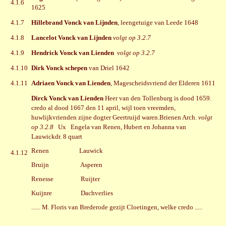
4.1.6
1625
4.1.7
Hillebrand Vonck van Lijnden
, leengetuige van Leede 1648
4.1.8
Lancelot Vonck van Lijnden
volgt op 3.2.7
4.1.9
Hendrick Vonck van Lienden
volgt op 3.2.7
4.1.10
Dirk Vonck schepen
van Driel 1642
4.1.11
Adriaen Vonck van Lienden
, Magescheidsvriend der Elderen 1611
Dirck Vonck van Lienden
Heer van den Tollenburg is dood 1659.
credo al dood 1667 den 11 april, wijl toen vreemden,
huwlijkvrienden zijne dogter Geertruijd waren.Brienen Arch.
volgt
op 3.2.8
Ux Engela van Renen, Hubert en Johanna van
Lauwickdr. 8 quart
Renen Lauwick
4.1.12
Bruijn Asperen
Renesse Ruijter
Kuijnre Dachverlies
...... M. Floris van Brederode gezijt Cloetingen, welke credo .....