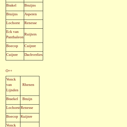
Brakel
Bruijns
Bruijns
Asperen
Lochorst
Renesse
Eck van
Ruijters
Panthaleon
Boecop
Cuijnre
Cuijnre
Dachverlies
O++
Vonck
van
Rhenen
Lijnden
Braekel
Bruijn
Lochorst
Renesse
Boecop
Kuijnre
Vonck