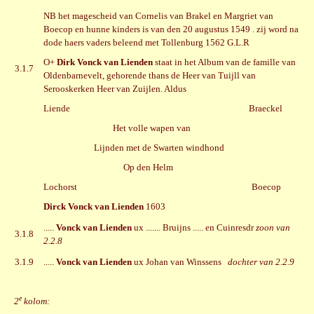
NB het magescheid van Cornelis van Brakel en Margriet van
Boecop en hunne kinders is van den 20 augustus 1549 . zij word na
dode haers vaders beleend met Tollenburg 1562 G.L.R
O+
Dirk Vonck van Lienden
staat in het Album van de famille van
3.1.7
Oldenbarnevelt, gehorende thans de Heer van Tuijll van
Serooskerken Heer van Zuijlen. Aldus
Liende Braeckel
Het volle wapen van
Lijnden met de Swarten windhond
Op den Helm
Lochorst Boecop
Dirck Vonck van Lienden
1603
.....
Vonck van Lienden
ux ....... Bruijns ..... en Cuinresdr
zoon van
3.1.8
2.2.8
3.1.9
.....
Vonck van Lienden
ux Johan van Winssens
dochter van 2.2.9
e
2
kolom: