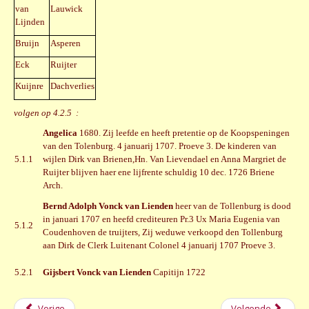
van
Lauwick
Lijnden
Bruijn
Asperen
Eck
Ruijter
Kuijnre
Dachverlies
volgen op 4.2.5 :
Angelica
1680. Zij leefde en heeft pretentie op de Koopspeningen
van den Tolenburg. 4 januarij 1707. Proeve 3. De kinderen van
5.1.1
wijlen Dirk van Brienen,Hn. Van Lievendael en Anna Margriet de
Ruijter blijven haer ene lijfrente schuldig 10 dec. 1726 Briene
Arch.
Bernd Adolph Vonck van Lienden
heer van de Tollenburg is dood
in januari 1707 en heefd crediteuren Pr.3 Ux Maria Eugenia van
5.1.2
Coudenhoven de truijters, Zij weduwe verkoopd den Tollenburg
aan Dirk de Clerk Luitenant Colonel 4 januarij 1707 Proeve 3.
5.2.1
Gijsbert Vonck van Lienden
Capitijn 1722
Vorige
Volgende