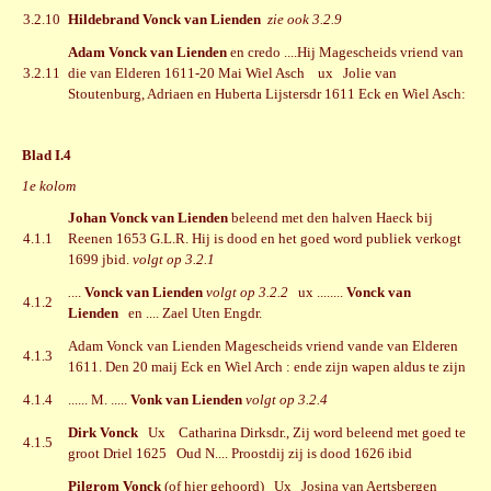
3.2.10
Hildebrand Vonck van Lienden
zie ook 3.2.9
Adam Vonck van Lienden
en credo ....Hij Magescheids vriend van
3.2.11
die van Elderen 1611-20 Mai Wiel Asch ux Jolie van
Stoutenburg, Adriaen en Huberta Lijstersdr 1611 Eck en Wiel Asch:
Blad I.4
1e kolom
Johan Vonck van Lienden
beleend met den halven Haeck bij
4.1.1
Reenen 1653 G.L.R. Hij is dood en het goed word publiek verkogt
1699 jbid.
volgt op 3.2.1
.
...
Vonck van Lienden
volgt op 3.2.2
ux ........
Vonck van
4.1.2
Lienden
en .... Zael Uten Engdr.
Adam Vonck van Lienden Magescheids vriend vande van Elderen
4.1.3
1611. Den 20 maij Eck en Wiel Arch : ende zijn wapen aldus te zijn
4.1.4
...... M. .....
Vonk van Lienden
volgt op 3.2.4
Dirk Vonck
Ux Catharina Dirksdr., Zij word beleend met goed te
4.1.5
groot Driel 1625 Oud N.... Proostdij zij is dood 1626 ibid
Pilgrom Vonck
(of hier gehoord) Ux Josina van Aertsbergen