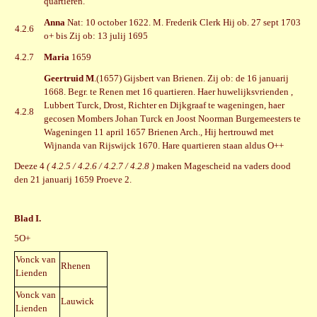
quartieren.
Anna
Nat: 10 october 1622. M. Frederik Clerk Hij ob. 27 sept 1703
4.2.6
o+ bis Zij ob: 13 julij 1695
4.2.7
Maria
1659
Geertruid M
.(1657) Gijsbert van Brienen. Zij ob: de 16 januarij
1668. Begr. te Renen met 16 quartieren. Haer huwelijksvrienden ,
Lubbert Turck, Drost, Richter en Dijkgraaf te wageningen, haer
4.2.8
gecosen Mombers Johan Turck en Joost Noorman Burgemeesters te
Wageningen 11 april 1657 Brienen Arch., Hij hertrouwd met
Wijnanda van Rijswijck 1670. Hare quartieren staan aldus O++
Deeze 4
( 4.2.5 / 4.2.6 / 4.2.7 / 4.2.8 )
maken Magescheid na vaders dood
den 21 januarij 1659 Proeve 2.
Blad I.
5O+
Vonck van
Rhenen
Lienden
Vonck van
Lauwick
Lienden