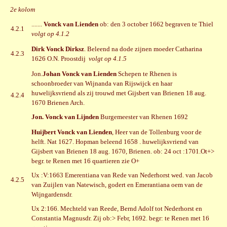
2e kolom
.......
Vonck van Lienden
ob: den 3 october 1662 begraven te Thiel
4.2.1
volgt op 4.1.2
Dirk Vonck Dirksz
. Beleend na dode zijnen moeder Catharina
4.2.3
1626 O.N. Proostdij
volgt op 4.1.5
Jon.
Johan Vonck van Lienden
Schepen te Rhenen is
schoonbroeder van Wijnanda van Rijswijck en haar
huwelijksvriend als zij trouwd met Gijsbert van Brienen 18 aug.
4.2.4
1670 Brienen Arch.
Jon. Vonck van Lijnden
Burgemeester van Rhenen 1692
Huijbert Vonck van Lienden
, Heer van de Tollenburg voor de
helft. Nat 1627. Hopman beleend 1658 . huwelijksvriend van
Gijsbert van Brienen 18 aug. 1670, Brienen. ob: 24 oct :1701.Ot+>
begr. te Renen met 16 quartieren zie O+
Ux :V:1663 Emerentiana van Rede van Nederhorst wed. van Jacob
4.2.5
van Zuijlen van Natewisch, godert en Emerantiana oem van de
Wijngardensdr.
Ux 2:166. Mechteld van Reede, Bernd Adolf tot Nederhorst en
Constantia Magnusdr. Zij ob:> Febr, 1692. begr: te Renen met 16