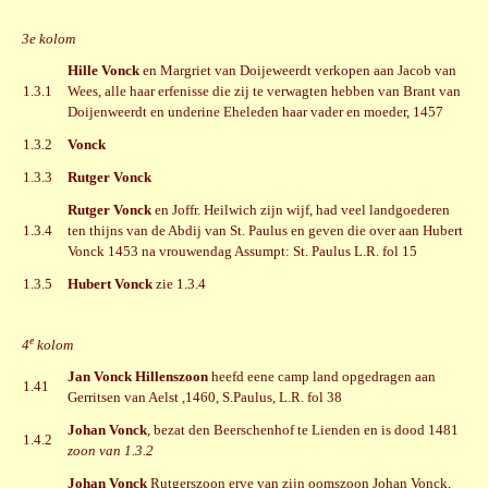
3e kolom
Hille Vonck
en Margriet van Doijeweerdt verkopen aan Jacob van
1.3.1
Wees, alle haar erfenisse die zij te verwagten hebben van Brant van
Doijenweerdt en underine Eheleden haar vader en moeder, 1457
1.3.2
Vonck
1.3.3
Rutger Vonck
Rutger Vonck
en Joffr. Heilwich zijn wijf, had veel landgoederen
1.3.4
ten thijns van de Abdij van St. Paulus en geven die over aan Hubert
Vonck 1453 na vrouwendag Assumpt: St. Paulus L.R. fol 15
1.3.5
Hubert Vonck
zie 1.3.4
e
4
kolom
Jan Vonck Hillenszoon
heefd eene camp land opgedragen aan
1.41
Gerritsen van Aelst ,1460, S.Paulus, L.R. fol 38
Johan Vonck
, bezat den Beerschenhof te Lienden en is dood 1481
1.4.2
zoon van 1.3.2
Johan Vonck
Rutgerszoon erve van zijn oomszoon Johan Vonck,