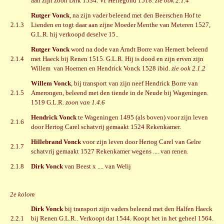
aan zijn zoon Dirk 1534. Vr. Hellegond 1518.
zie ook 2.1.4
Rutger Vonck
, na zijn vader beleend met den Beerschen Hof te
2.1.3
Lienden en togt daar aan zijne Moeder Menthe van Meteren 1527,
G.L.R. hij verkoopd deselve 15..
Rutger Vonck
word na dode van Arndt Borre van Hernert beleend
2.1.4
met Haeck bij Renen 1515. G.L.R. Hij is dood en zijn erven zijn
Willem van Hoemen en Hendrick Vonck 1528 ibid.
zie ook 2.1.2
Willem Vonck
, bij transport van zijn neef Hendrick Borre van
2.1.5
Amerongen, beleend met den tiende in de Neude bij Wageningen.
1519 G.L.R.
zoon van 1.4.6
Hendrick Vonck
te Wageningen 1495 (als boven) voor zijn leven
2.1.6
door Hertog Carel schatvrij gemaakt 1524 Rekenkamer.
Hillebrand Vonck
voor zijn leven door Hertog Carel van Gelre
2.1.7
schatvrij gemaakt 1527 Rekenkamer wegens .... van renen.
2.1.8
Dirk Vonck
van Beest x .... van Welij
2e kolom
Dirk Vonck
bij transport zijn vaders beleend met den Halfen Haeck
2.2.1
bij Renen G.L.R.. Verkoopt dat 1544. Koopt het in het geheel 1564.